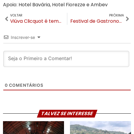
Apoio: Hotel Bavária, Hotel Fiorezze e Ambev
VOLTAR
PRÓXIMA
Viúva Clicquot é tema da última Noite Francesa da temporada no restaurante Catherine
Festival de Gastronomia de Gramado acontece em setembro com protagonismo das PANC
Inscrever-se
0
COMENTÁRIOS
TALVEZ SE INTERESSE