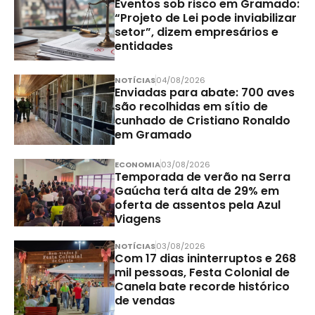
Eventos sob risco em Gramado:
“Projeto de Lei pode inviabilizar
setor”, dizem empresários e
entidades
NOTÍCIAS
04/08/2026
Enviadas para abate: 700 aves
são recolhidas em sítio de
cunhado de Cristiano Ronaldo
em Gramado
ECONOMIA
03/08/2026
Temporada de verão na Serra
Gaúcha terá alta de 29% em
oferta de assentos pela Azul
Viagens
NOTÍCIAS
03/08/2026
Com 17 dias ininterruptos e 268
mil pessoas, Festa Colonial de
Canela bate recorde histórico
de vendas