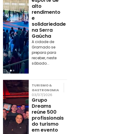
esporte de
alto
rendimento
e
solidariedade
na Serra
Gaúcha
A cidade de
Gramado se
prepara para
receber, neste
sábado...
TURISMO &
GASTRONOMIA
03/07/2026
Grupo
Dreams
reúne 500
profissionais
do turismo
em evento