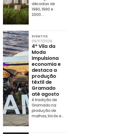
décadas de
1980, 1990 e
2000...
EVENTOS
09/07/2026
4ª Vila da
Moda
impulsiona
economia e
destaca a
produção
têxtil de
Gramado
até agosto
A tradição de
Gramado na
produção de
malhas, tricôs e...