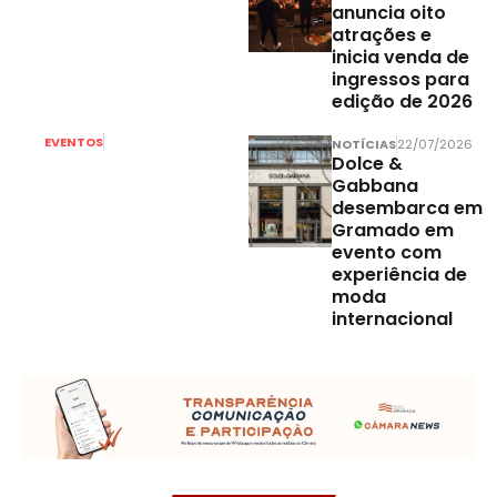
anuncia oito
atrações e
inicia venda de
ingressos para
edição de 2026
EVENTOS
31/07/2026
NOTÍCIAS
22/07/2026
Inscrições
Dolce &
Gabbana
abertas para
desembarca em
o Gramado In
Gramado em
Concert 2027
evento com
experiência de
moda
internacional