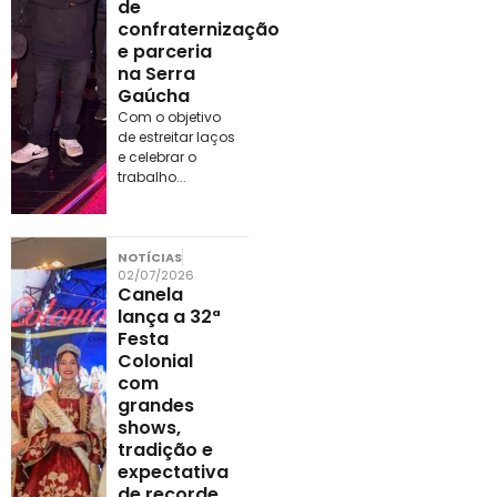
de
confraternização
e parceria
na Serra
Gaúcha
Com o objetivo
de estreitar laços
e celebrar o
trabalho...
NOTÍCIAS
02/07/2026
Canela
lança a 32ª
Festa
Colonial
com
grandes
shows,
tradição e
expectativa
de recorde