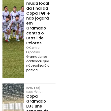
muda local
da final da
Copa FGF e
não jogará
em
Gramado
contra o
Brasil de
Pelotas
O Centro
Esportivo
Gramadense
confirmou que
não realizará a
partida...
EVENTOS
03/07/2026
Copa
Gramado
BJJ une