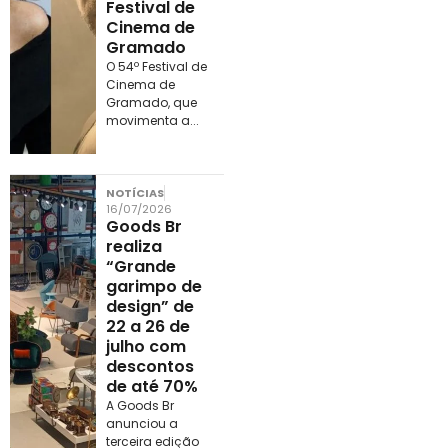
Festival de
Cinema de
Gramado
O 54º Festival de
Cinema de
Gramado, que
movimenta a...
NOTÍCIAS
16/07/2026
Goods Br
realiza
“Grande
garimpo de
design” de
22 a 26 de
julho com
descontos
de até 70%
A Goods Br
anunciou a
terceira edição