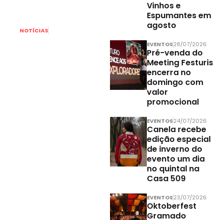
Vinhos e
Espumantes em
agosto
NOTÍCIAS
31/07/2026
Menos É Mais
EVENTOS
28/07/2026
em Gramado:
Pré-venda do
Meeting Festuris
Show do grupo
encerra no
vai iniciar às
domingo com
20 horas no
valor
promocional
dia 22 de
agosto
EVENTOS
24/07/2026
Canela recebe
edição especial
de inverno do
evento um dia
no quintal na
Casa 509
EVENTOS
23/07/2026
Oktoberfest
Gramado