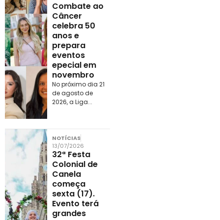
Combate ao
Câncer
celebra 50
anos e
prepara
eventos
epecial em
novembro
No próximo dia 21
de agosto de
2026, a Liga...
NOTÍCIAS
13/07/2026
32ª Festa
Colonial de
Canela
começa
sexta (17).
Evento terá
grandes