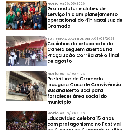
NOTÍCIAS
06/08/2026
Gramadotur e clubes de
serviço iniciam planejamento
operacional do 41º Natal Luz de
Gramado
TURISMO & GASTRONOMIA
06/08/2026
Casinhas do artesanato de
Canela seguem abertas na
Praça João Corrêa até o final
de agosto
NOTÍCIAS
06/08/2026
Prefeitura de Gramado
inaugura Casa de Convivência
Susana Bertolucci para
fortalecer área social do
município
NOTÍCIAS
06/08/2026
Educavídeo celebra 15 anos
com protagonismo no Festival
de Cinema de Gramado e trilha