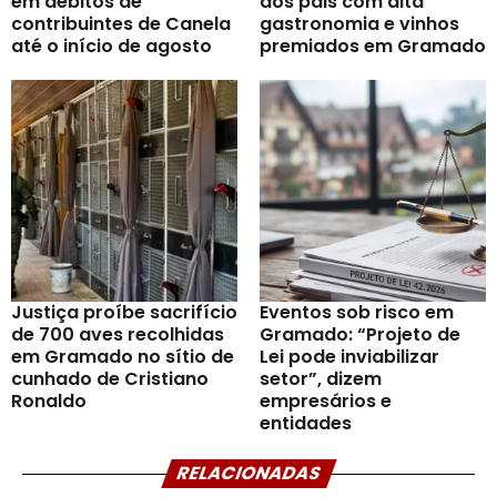
em débitos de
dos pais com alta
contribuintes de Canela
gastronomia e vinhos
até o início de agosto
premiados em Gramado
Justiça proíbe sacrifício
Eventos sob risco em
de 700 aves recolhidas
Gramado: “Projeto de
em Gramado no sítio de
Lei pode inviabilizar
cunhado de Cristiano
setor”, dizem
Ronaldo
empresários e
entidades
RELACIONADAS