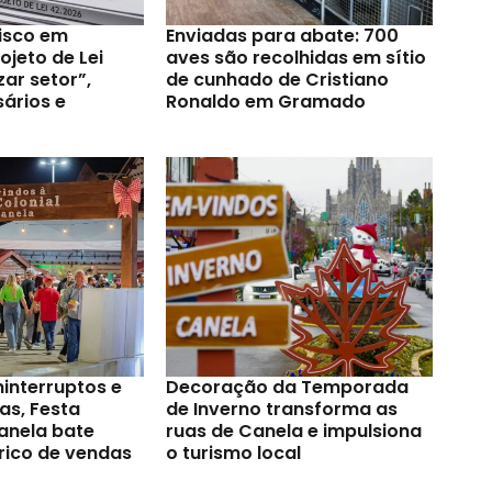
risco em
Enviadas para abate: 700
jeto de Lei
aves são recolhidas em sítio
zar setor”,
de cunhado de Cristiano
ários e
Ronaldo em Gramado
ninterruptos e
Decoração da Temporada
as, Festa
de Inverno transforma as
anela bate
ruas de Canela e impulsiona
rico de vendas
o turismo local