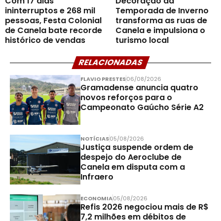
Com 17 dias
Decoração da
ininterruptos e 268 mil
Temporada de Inverno
pessoas, Festa Colonial
transforma as ruas de
de Canela bate recorde
Canela e impulsiona o
histórico de vendas
turismo local
RELACIONADAS
FLAVIO PRESTES
06/08/2026
Gramadense anuncia quatro
novos reforços para o
Campeonato Gaúcho Série A2
NOTÍCIAS
05/08/2026
Justiça suspende ordem de
despejo do Aeroclube de
Canela em disputa com a
Infraero
ECONOMIA
05/08/2026
Refis 2026 negociou mais de R$
7,2 milhões em débitos de