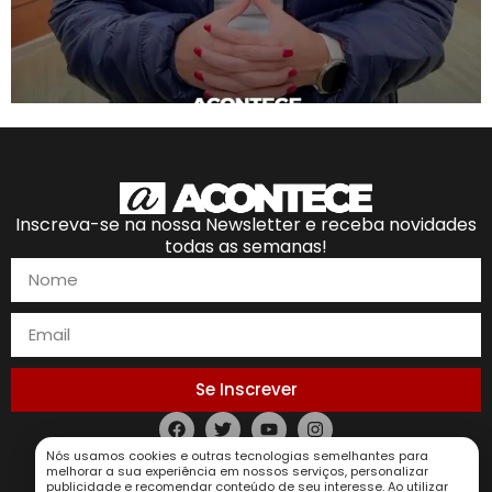
Inscreva-se na nossa Newsletter e receba novidades
todas as semanas!
Se Inscrever
Política de Privacidade
Nós usamos cookies e outras tecnologias semelhantes para
melhorar a sua experiência em nossos serviços, personalizar
publicidade e recomendar conteúdo de seu interesse. Ao utilizar