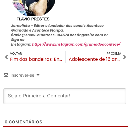
Jornalista –
Editor e fundador dos canais Acontece
Gramado e Acontece Floripa
.
flavio@snow-albatross-314574.hostingersite.com.br
Siga no
Instagram:
https://www.instagram.com/gramadoacontece/
VOLTAR
PRÓXIMA
Fim das bandeiras: Entenda o novo modelo de distanciamento do RS
Adolescente de 16 anos é morto a tiros no Carazal em Gramado
Inscrever-se
0
COMENTÁRIOS