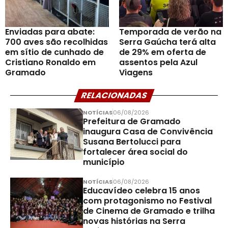
Enviadas para abate:
Temporada de verão na
700 aves são recolhidas
Serra Gaúcha terá alta
em sítio de cunhado de
de 29% em oferta de
Cristiano Ronaldo em
assentos pela Azul
Gramado
Viagens
RELACIONADAS
NOTÍCIAS
06/08/2026
Prefeitura de Gramado
inaugura Casa de Convivência
Susana Bertolucci para
fortalecer área social do
município
NOTÍCIAS
06/08/2026
Educavídeo celebra 15 anos
com protagonismo no Festival
de Cinema de Gramado e trilha
novas histórias na Serra