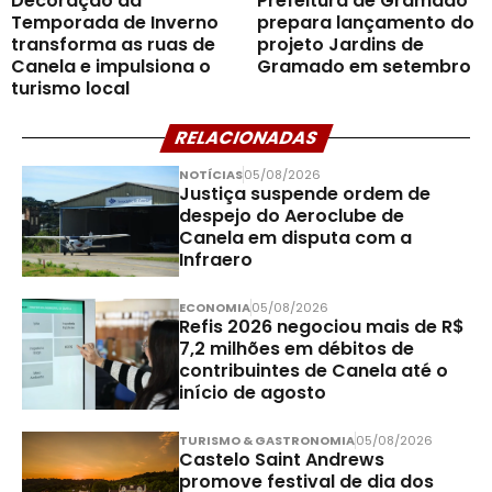
Decoração da
Prefeitura de Gramado
Temporada de Inverno
prepara lançamento do
transforma as ruas de
projeto Jardins de
Canela e impulsiona o
Gramado em setembro
turismo local
RELACIONADAS
NOTÍCIAS
05/08/2026
Justiça suspende ordem de
despejo do Aeroclube de
Canela em disputa com a
Infraero
ECONOMIA
05/08/2026
Refis 2026 negociou mais de R$
7,2 milhões em débitos de
contribuintes de Canela até o
início de agosto
TURISMO & GASTRONOMIA
05/08/2026
Castelo Saint Andrews
promove festival de dia dos