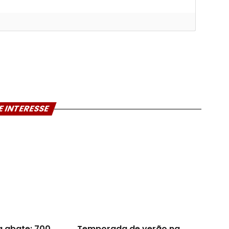
E INTERESSE
a abate: 700
Temporada de verão na