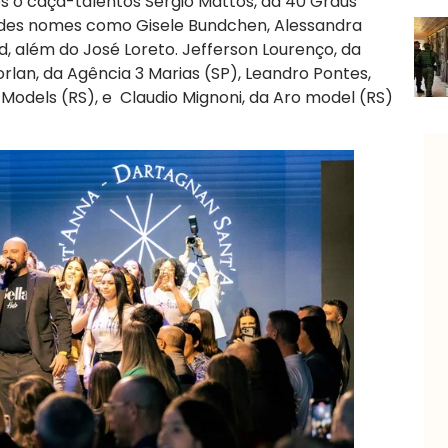
 o caça-talentos Sérgio Mattos, da 40 Graus
ndes nomes como Gisele Bundchen, Alessandra
, além do José Loreto. Jefferson Lourenço, da
an, da Agência 3 Marias (SP), Leandro Pontes,
p Models (RS), e Claudio Mignoni, da Aro model (RS)