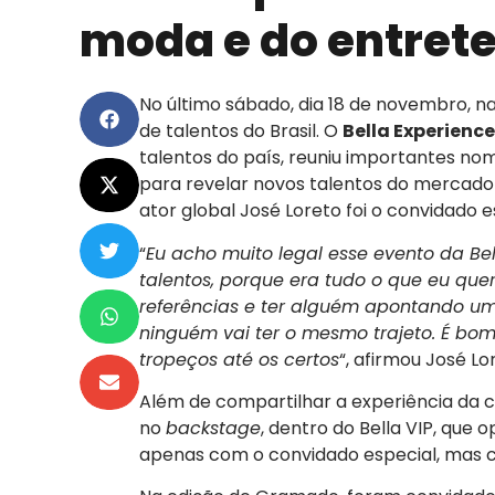
moda e do entre
No último sábado, dia 18 de novembro, na
de talentos do Brasil. O
Bella Experience
talentos do país, reuniu importantes 
para revelar novos talentos do mercado fa
ator global José Loreto foi o convidado e
“
Eu acho muito legal esse evento da Be
talentos, porque era tudo o que eu qu
referências e ter alguém apontando um
ninguém vai ter o mesmo trajeto. É bo
tropeços até os certos
“, afirmou José Lo
Além de compartilhar a experiência da c
no
backstage
, dentro do Bella VIP, que 
apenas com o convidado especial, mas 