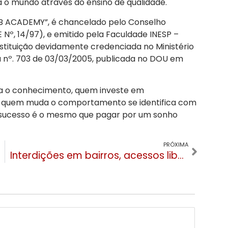
ra o mundo através do ensino de qualidade.
UB ACADEMY”, é chancelado pelo Conselho
º, 14/97), e emitido pela Faculdade INESP –
instituição devidamente credenciada no Ministério
a nº. 703 de 03/03/2005, publicada no DOU em
a o conhecimento, quem investe em
quem muda o comportamento se identifica com
o sucesso é o mesmo que pagar por um sonho
PRÓXIMA
Interdições em bairros, acessos liberados e turismo normal. Confira a situação em Gramado