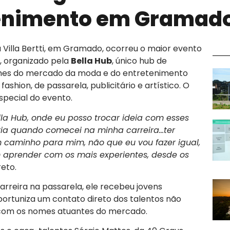
tenimento em Gramad
 Villa Bertti, em Gramado, ocorreu o maior evento
, organizado pela
Bella Hub
, único hub de
nomes do mercado da moda e do entretenimento
shion, de passarela, publicitário e artístico. O
special do evento.
lla Hub, onde eu posso trocar ideia com esses
eria quando comecei na minha carreira…ter
 caminho para mim, não que eu vou fazer igual,
m aprender com os mais experientes, desde os
reto.
arreira na passarela, ele recebeu jovens
oportuniza um contato direto dos talentos não
com os nomes atuantes do mercado.