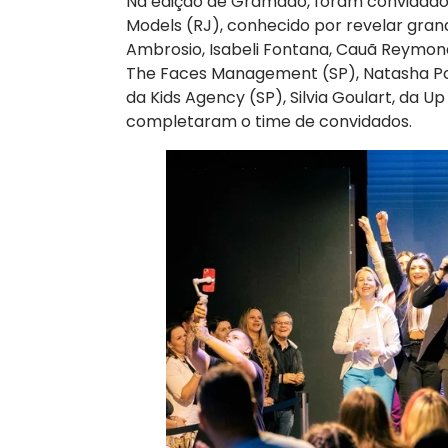
Na edição de Gramado, foram convidados
Models (RJ), conhecido por revelar gra
Ambrosio, Isabeli Fontana, Cauã Reymond
The Faces Management (SP), Natasha Porl
da Kids Agency (SP), Silvia Goulart, da U
completaram o time de convidados.