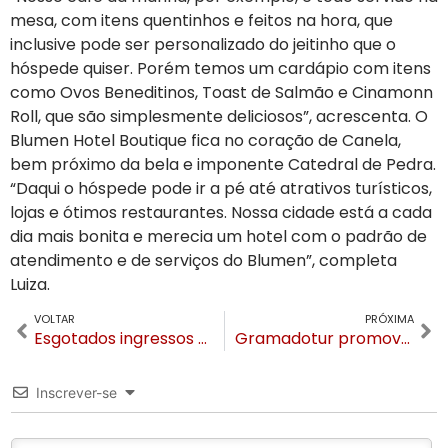
mesa, com itens quentinhos e feitos na hora, que
inclusive pode ser personalizado do jeitinho que o
hóspede quiser. Porém temos um cardápio com itens
como Ovos Beneditinos, Toast de Salmão e Cinamonn
Roll, que são simplesmente deliciosos”, acrescenta. O
Blumen Hotel Boutique fica no coração de Canela,
bem próximo da bela e imponente Catedral de Pedra.
“Daqui o hóspede pode ir a pé até atrativos turísticos,
lojas e ótimos restaurantes. Nossa cidade está a cada
dia mais bonita e merecia um hotel com o padrão de
atendimento e de serviços do Blumen”, completa
Luiza.
VOLTAR
PRÓXIMA
Esgotados ingressos para a Feijoada da Solidariedade em Gramado
Gramadotur promove audições para escolha de artistas para espetáculos do Natal Luz
Inscrever-se