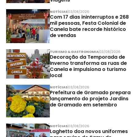
NOTÍCIAS
03/08/2026
Com 17 dias ininterruptos e 268
mil pessoas, Festa Colonial de
Canela bate recorde histórico
de vendas
TURISMO & GASTRONOMIA
03/08/2026
Decoração da Temporada de
Inverno transforma as ruas de
Canela e impulsiona o turismo
local
NOTÍCIAS
03/08/2026
Prefeitura de Gramado prepara
lançamento do projeto Jardins
de Gramado em setembro
NOTÍCIAS
03/08/2026
Laghetto doa novos uniformes