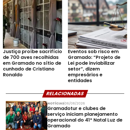
Justiça proíbe sacrifício
Eventos sob risco em
de 700 aves recolhidas
Gramado: “Projeto de
em Gramado no sítio de
Lei pode inviabilizar
cunhado de Cristiano
setor”, dizem
Ronaldo
empresários e
entidades
RELACIONADAS
NOTÍCIAS
06/08/2026
Gramadotur e clubes de
serviço iniciam planejamento
operacional do 41º Natal Luz de
Gramado