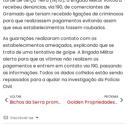
tarde de terça-feira (19/10), a Brigada Militar voltou a
recebeu denúncias, via 190, de comerciantes de
Gramado que teriam recebido ligações de criminosos
para que realizassem pagamentos evitando assim
que seus estabelecimentos fossem roubados.
As guarnições realizaram contato com os
estabelecimentos ameaçados, explicando que se
trata de uma tentativa de golpe. A Brigada Militar
alerta para que as vítimas não realizem os
pagamentos e entrem em contato via 190, passando
as informações. Todos os dados colhidos estão sendo
repassados para a ajudar na investigação da Polícia
Civil.
VOLTAR
PRÓXIMA
Bichos da Serra promove o Passeio Pet neste domingo em Gramado
Golden Propriedades de Lazer é apoiador da revitalização do Teatrão em Canela
Inscrever-se