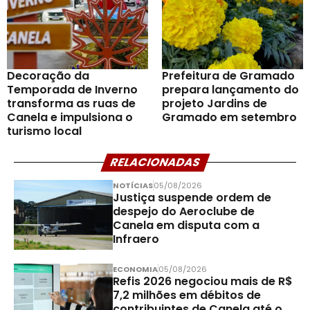
Decoração da
Prefeitura de Gramado
Temporada de Inverno
prepara lançamento do
transforma as ruas de
projeto Jardins de
Canela e impulsiona o
Gramado em setembro
turismo local
RELACIONADAS
NOTÍCIAS
05/08/2026
Justiça suspende ordem de
despejo do Aeroclube de
Canela em disputa com a
Infraero
ECONOMIA
05/08/2026
Refis 2026 negociou mais de R$
7,2 milhões em débitos de
contribuintes de Canela até o