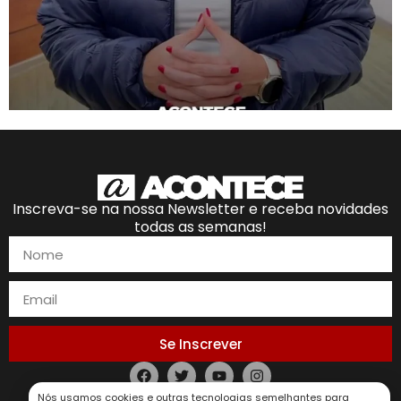
Inscreva-se na nossa Newsletter e receba novidades
todas as semanas!
Se Inscrever
Nós usamos cookies e outras tecnologias semelhantes para
Política de Privacidade