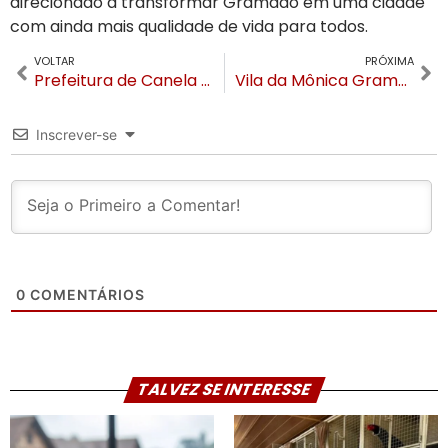
direcionado a transformar Gramado em uma cidade
com ainda mais qualidade de vida para todos.
VOLTAR
PRÓXIMA
Prefeitura de Canela alerta para golpes em nome da administração municipal e do Hospital
Vila da Mônica Gramado tem promoção de ingressos para “Chico Bento e a Goiabeira Maraviósa”
Inscrever-se
0
COMENTÁRIOS
TALVEZ SE INTERESSE