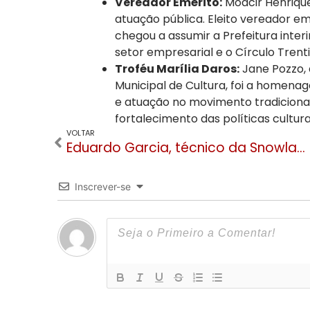
Vereador Emérito:
Moacir Henrique
atuação pública. Eleito vereador em 
chegou a assumir a Prefeitura inter
setor empresarial e o Círculo Trenti
Troféu Marília Daros:
Jane Pozzo,
Municipal de Cultura, foi a homen
e atuação no movimento tradiciona
fortalecimento das políticas cultu
VOLTAR
Eduardo Garcia, técnico da Snowland Academy, representará o Brasil no Impact Summit 2026 nos EUA
Inscrever-se