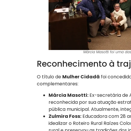
Márcia Masotti foi uma da
Reconhecimento à traj
O título de
Mulher Cidadã
foi concedido
complementares:
Márcia Masotti:
Ex-secretária de A
reconhecida por sua atuação estra
pública municipal. Atualmente, int
Zulmira Foss:
Educadora com 28 an
idealizar o Roteiro Rural Raízes Colo
rural e preservou as tradições dos 