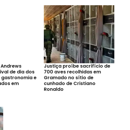
t Andrews
Justiça proíbe sacrifício de
val de dia dos
700 aves recolhidas em
a gastronomia e
Gramado no sítio de
ados em
cunhado de Cristiano
Ronaldo