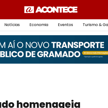
Notícias
Economia
Eventos
Turismo & G
ado homenageia