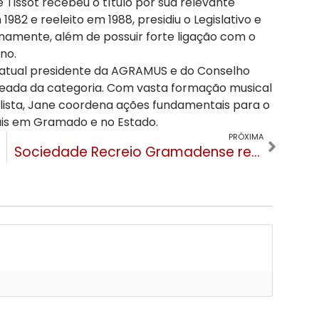
 Tissot recebeu o título por sua relevante
1982 e reeleito em 1988, presidiu o Legislativo e
inamente, além de possuir forte ligação com o
no.
 atual presidente da AGRAMUS e do Conselho
ageada da categoria. Com vasta formação musical
lista, Jane coordena ações fundamentais para o
rais em Gramado e no Estado.
PRÓXIMA
Sociedade Recreio Gramadense resgata tradição e volta a promover Baile de Debutantes após 30 anos