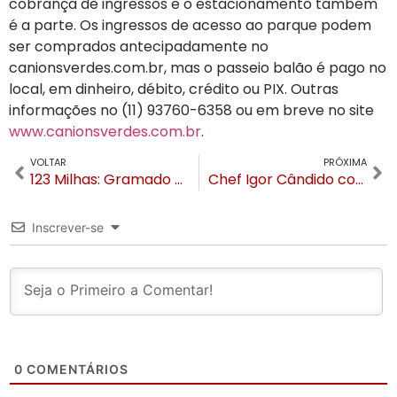
cobrança de ingressos e o estacionamento também
é a parte. Os ingressos de acesso ao parque podem
ser comprados antecipadamente no
canionsverdes.com.br, mas o passeio balão é pago no
local, em dinheiro, débito, crédito ou PIX. Outras
informações no (11) 93760-6358 ou em breve no site
www.canionsverdes.com.br
.
VOLTAR
PRÓXIMA
123 Milhas: Gramado é o destino mais reservado do Brasil em 2022
Chef Igor Cândido conquista o sexto lugar no Panamericano de Pizzas
Inscrever-se
0
COMENTÁRIOS