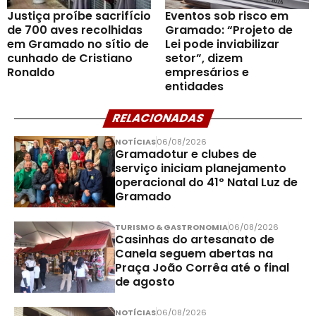
Justiça proíbe sacrifício
Eventos sob risco em
de 700 aves recolhidas
Gramado: “Projeto de
em Gramado no sítio de
Lei pode inviabilizar
cunhado de Cristiano
setor”, dizem
Ronaldo
empresários e
entidades
RELACIONADAS
NOTÍCIAS
06/08/2026
Gramadotur e clubes de
serviço iniciam planejamento
operacional do 41º Natal Luz de
Gramado
TURISMO & GASTRONOMIA
06/08/2026
Casinhas do artesanato de
Canela seguem abertas na
Praça João Corrêa até o final
de agosto
NOTÍCIAS
06/08/2026