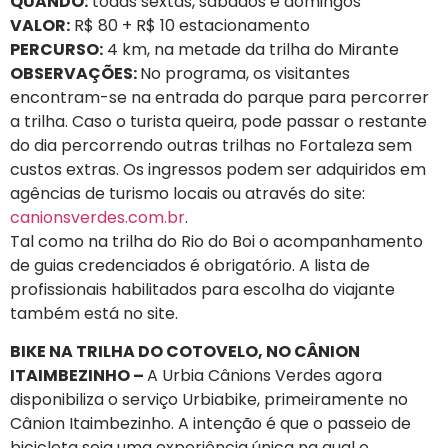
QUANDO:
todas sextas, sábados e domingos
VALOR:
R$ 80 + R$ 10 estacionamento
PERCURSO:
4 km, na metade da trilha do Mirante
OBSERVAÇÕES:
No programa, os visitantes
encontram-se na entrada do parque para percorrer
a trilha. Caso o turista queira, pode passar o restante
do dia percorrendo outras trilhas no Fortaleza sem
custos extras. Os ingressos podem ser adquiridos em
agências de turismo locais ou através do site:
canionsverdes.com.br
.
Tal como na trilha do Rio do Boi o acompanhamento
de guias credenciados é obrigatório. A lista de
profissionais habilitados para escolha do viajante
também está no site.
BIKE NA TRILHA DO COTOVELO, NO CÂNION
ITAIMBEZINHO –
A Urbia Cânions Verdes agora
disponibiliza o serviço Urbiabike, primeiramente no
Cânion Itaimbezinho. A intenção é que o passeio de
bicicleta seja uma experiência única na qual o