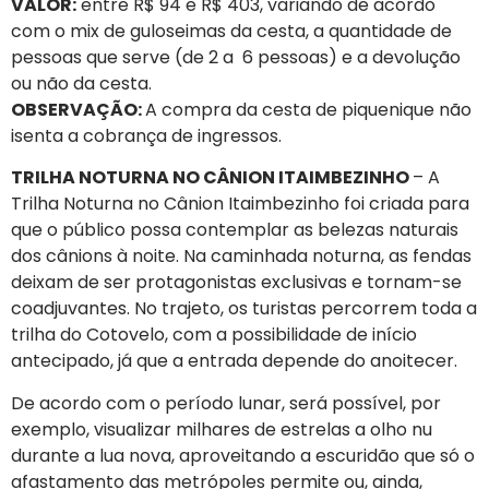
VALOR:
entre R$ 94 e R$ 403, variando de acordo
com o mix de guloseimas da cesta, a quantidade de
pessoas que serve (de 2 a 6 pessoas) e a devolução
ou não da cesta.
OBSERVAÇÃO:
A compra da cesta de piquenique não
isenta a cobrança de ingressos.
TRILHA NOTURNA NO CÂNION ITAIMBEZINHO
– A
Trilha Noturna no Cânion Itaimbezinho foi criada para
que o público possa contemplar as belezas naturais
dos cânions à noite. Na caminhada noturna, as fendas
deixam de ser protagonistas exclusivas e tornam-se
coadjuvantes. No trajeto, os turistas percorrem toda a
trilha do Cotovelo, com a possibilidade de início
antecipado, já que a entrada depende do anoitecer.
De acordo com o período lunar, será possível, por
exemplo, visualizar milhares de estrelas a olho nu
durante a lua nova, aproveitando a escuridão que só o
afastamento das metrópoles permite ou, ainda,