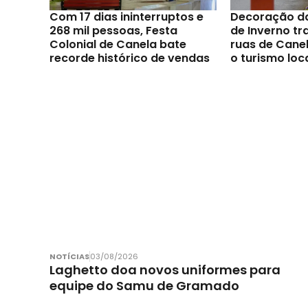
Com 17 dias ininterruptos e
Decoração d
268 mil pessoas, Festa
de Inverno t
Colonial de Canela bate
ruas de Canel
recorde histórico de vendas
o turismo loc
NOTÍCIAS
03/08/2026
Laghetto doa novos uniformes para
equipe do Samu de Gramado