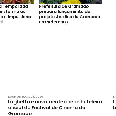
a Temporada
Prefeitura de Gramado
ransforma as
prepara lançamento do
a e impulsiona
projeto Jardins de Gramado
al
em setembro
ECONOMIA
03/08/2026
N
Laghetto é novamente a rede hoteleira
I
oficial do Festival de Cinema de
Gramado