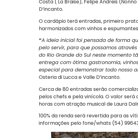
Costa ( La Braise), Felipe Andreis (Nonno
D’incanto.
O cardápio terá entradas, primeiro prat
harmonizados com vinhos e espumantes 
“
A ideia inicial foi pensada de forma 
pelo servir, para que possamos através
do Rio Grande do Sul neste momento tã
entrega com ótima gastronomia, vinho
especial para demonstrar todo nosso a
Osteria di Lucca e Valle D’incanto.
Cerca de 80 entradas serão comerciali
pelos chefs e pela vinícola. O valor será 
horas com atração musical de Laura Dal
100% da renda será revertida para as ví
informações pelo fone/whats (54) 99643