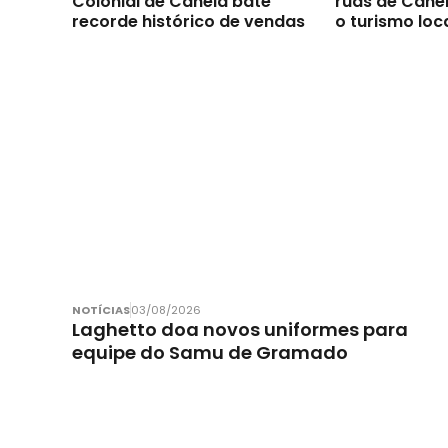
Colonial de Canela bate
ruas de Canel
recorde histórico de vendas
o turismo loc
NOTÍCIAS
03/08/2026
Laghetto doa novos uniformes para
equipe do Samu de Gramado