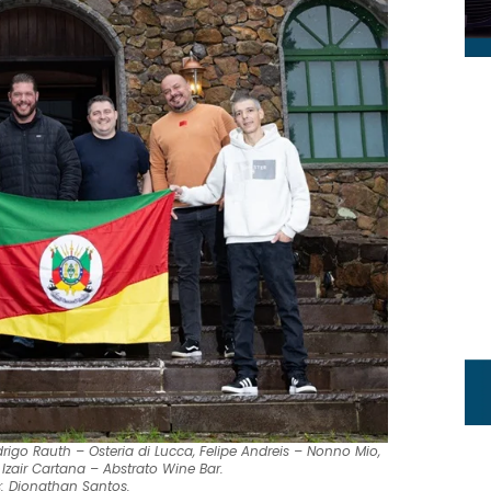
rigo Rauth – Osteria di Lucca, Felipe Andreis – Nonno Mio,
, Izair Cartana – Abstrato Wine Bar.
s: Dionathan Santos.