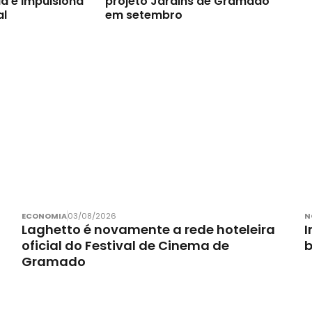
a e impulsiona
projeto Jardins de Gramado
al
em setembro
ECONOMIA
03/08/2026
N
Laghetto é novamente a rede hoteleira
I
oficial do Festival de Cinema de
Gramado