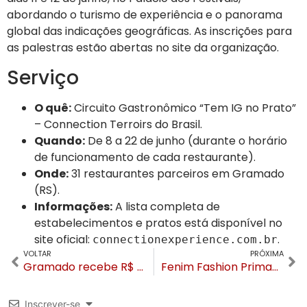
abordando o turismo de experiência e o panorama
global das indicações geográficas. As inscrições para
as palestras estão abertas no site da organização.
Serviço
O quê:
Circuito Gastronômico “Tem IG no Prato”
– Connection Terroirs do Brasil.
Quando:
De 8 a 22 de junho (durante o horário
de funcionamento de cada restaurante).
Onde:
31 restaurantes parceiros em Gramado
(RS).
Informações:
A lista completa de
estabelecimentos e pratos está disponível no
site oficial:
.
connectionexperience.com.br
VOLTAR
PRÓXIMA
Gramado recebe R$ 19,35 milhões do Estado para recuperação da ERS-373 e contenção de encostas
Fenim Fashion Primavera-Verão retorna a Gramado em junho
Inscrever-se