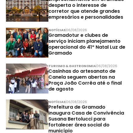
desperta o interesse de
corretor que atende grandes
empresários e personalidades
NOTÍCIAS
06/08/2026
Gramadotur e clubes de
serviço iniciam planejamento
operacional do 41º Natal Luz de
Gramado
TURISMO & GASTRONOMIA
06/08/2026
Casinhas do artesanato de
Canela seguem abertas na
Praça João Corrêa até o final
de agosto
NOTÍCIAS
06/08/2026
Prefeitura de Gramado
inaugura Casa de Convivência
Susana Bertolucci para
fortalecer área social do
município