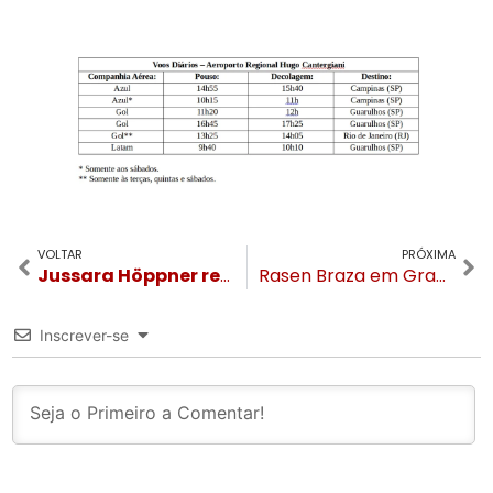
VOLTAR
PRÓXIMA
Jussara Höppner receberá o Troféu Silvia Zorzanello no Festuris
Rasen Braza em Gramado terá carnes nobres e prime rib coberto com folhas de ouro comestível
Inscrever-se