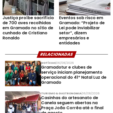
Justiça proíbe sacrifício
Eventos sob risco em
de 700 aves recolhidas
Gramado: “Projeto de
em Gramado no sítio de
Lei pode inviabilizar
cunhado de Cristiano
setor”, dizem
Ronaldo
empresários e
entidades
RELACIONADAS
NOTÍCIAS
06/08/2026
Gramadotur e clubes de
serviço iniciam planejamento
operacional do 41º Natal Luz de
Gramado
TURISMO & GASTRONOMIA
06/08/2026
Casinhas do artesanato de
Canela seguem abertas na
Praça João Corrêa até o final
de agosto