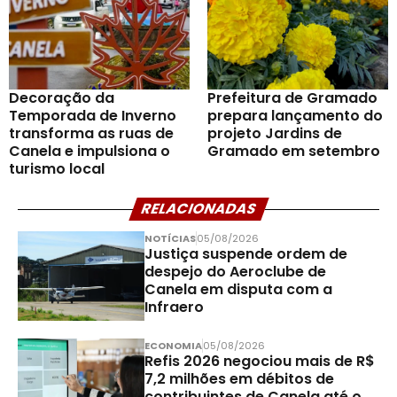
Decoração da
Prefeitura de Gramado
Temporada de Inverno
prepara lançamento do
transforma as ruas de
projeto Jardins de
Canela e impulsiona o
Gramado em setembro
turismo local
RELACIONADAS
NOTÍCIAS
05/08/2026
Justiça suspende ordem de
despejo do Aeroclube de
Canela em disputa com a
Infraero
ECONOMIA
05/08/2026
Refis 2026 negociou mais de R$
7,2 milhões em débitos de
contribuintes de Canela até o