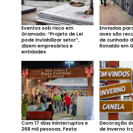
Eventos sob risco em
Enviadas par
Gramado: “Projeto de Lei
aves são reco
pode inviabilizar setor”,
de cunhado d
dizem empresários e
Ronaldo em 
entidades
Com 17 dias ininterruptos e
Decoração d
268 mil pessoas, Festa
de Inverno t