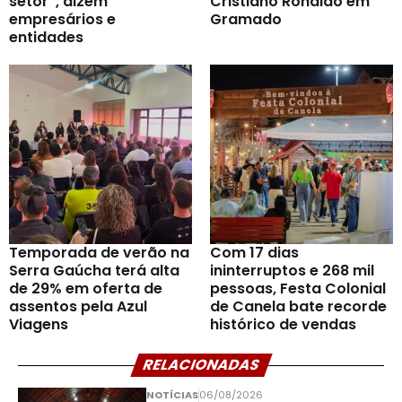
setor”, dizem
Cristiano Ronaldo em
empresários e
Gramado
entidades
Temporada de verão na
Com 17 dias
Serra Gaúcha terá alta
ininterruptos e 268 mil
de 29% em oferta de
pessoas, Festa Colonial
assentos pela Azul
de Canela bate recorde
Viagens
histórico de vendas
RELACIONADAS
NOTÍCIAS
06/08/2026