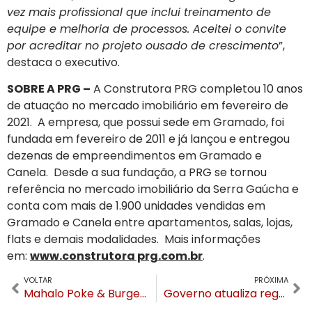
vez mais profissional que inclui treinamento de
equipe e melhoria de processos. Aceitei o convite
por acreditar no projeto ousado de crescimento
”,
destaca o executivo.
SOBRE A PRG –
A Construtora PRG completou 10 anos
de atuação no mercado imobiliário em fevereiro de
2021. A empresa, que possui sede em Gramado, foi
fundada em fevereiro de 2011 e já lançou e entregou
dezenas de empreendimentos em Gramado e
Canela. Desde a sua fundação, a PRG se tornou
referência no mercado imobiliário da Serra Gaúcha e
conta com mais de 1.900 unidades vendidas em
Gramado e Canela entre apartamentos, salas, lojas,
flats e demais modalidades. Mais informações
em:
www.construtora prg.com.br
.
VOLTAR
PRÓXIMA
Mahalo Poke & Burger: delivery inédito é sensação em Gramado e Canela
Governo atualiza regras para jogos de futebol, restaurantes, parques e museus