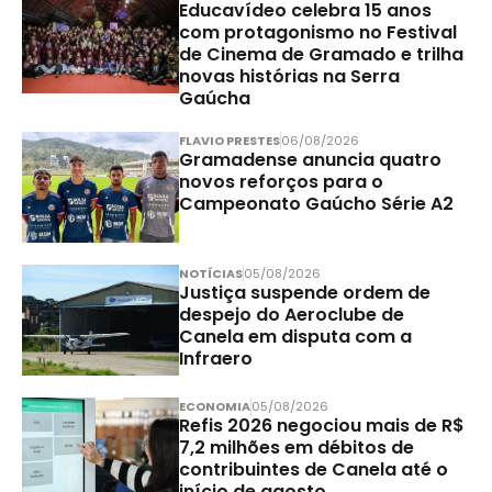
Educavídeo celebra 15 anos
com protagonismo no Festival
de Cinema de Gramado e trilha
novas histórias na Serra
Gaúcha
FLAVIO PRESTES
06/08/2026
Gramadense anuncia quatro
novos reforços para o
Campeonato Gaúcho Série A2
NOTÍCIAS
05/08/2026
Justiça suspende ordem de
despejo do Aeroclube de
Canela em disputa com a
Infraero
ECONOMIA
05/08/2026
Refis 2026 negociou mais de R$
7,2 milhões em débitos de
contribuintes de Canela até o
início de agosto