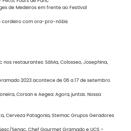
– Pettit Fours de Panc
ges de Medeiros em frente ao Festival
de cordeiro com ora-pro-nóbis
nos restaurantes: Sálvia, Colosseo, Josephina,
 Gramado 2023 acontece de 06 a 17 de setembro
ioneira, Corsan e Aegea: Agora, juntas. Nossa
itta, Cerveza Patagonia, Stemac Grupos Geradores
o Sesc/Senac, Chef Gourmet Gramado e UCS –