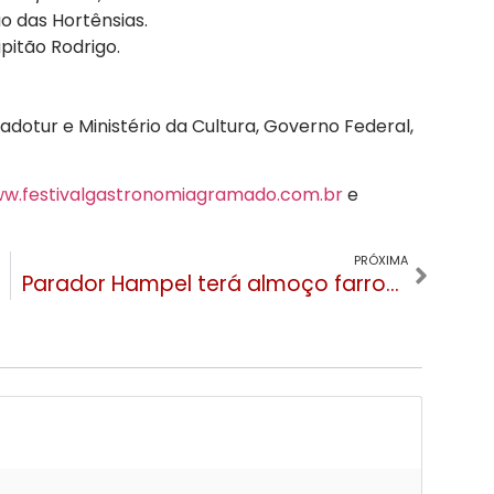
o das Hortênsias.
pitão Rodrigo.
adotur e Ministério da Cultura, Governo Federal,
w.festivalgastronomiagramado.com.br
e
PRÓXIMA
Parador Hampel terá almoço farroupilha com técnicas rústicas de fogo, churrasco e boia campeira