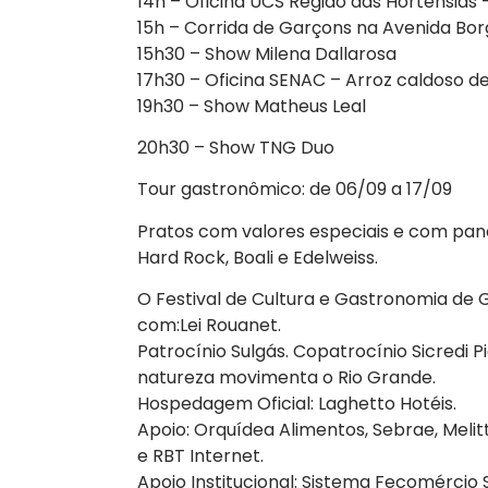
14h – Oficina UCS Região das Hortênsias 
15h – Corrida de Garçons na Avenida Bor
15h30 – Show Milena Dallarosa
17h30 – Oficina SENAC – Arroz caldoso 
19h30 – Show Matheus Leal
20h30 – Show TNG Duo
Tour gastronômico: de 06/09 a 17/09
Pratos com valores especiais e com panc 
Hard Rock, Boali e Edelweiss.
O Festival de Cultura e Gastronomia de
com:Lei Rouanet.
Patrocínio Sulgás. Copatrocínio Sicredi P
natureza movimenta o Rio Grande.
Hospedagem Oficial: Laghetto Hotéis.
Apoio: Orquídea Alimentos, Sebrae, Mel
e RBT Internet.
Apoio Institucional: Sistema Fecomérci