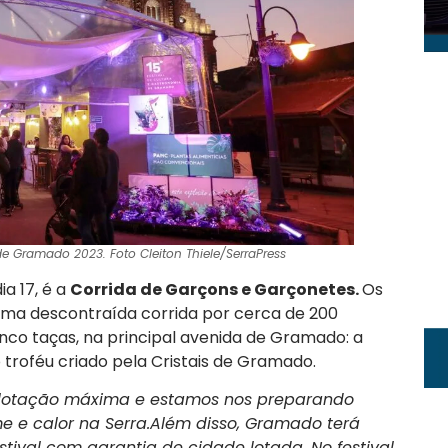
de Gramado 2023. Foto Cleiton Thiele/SerraPress
a 17, é a
Corrida de Garçons e Garçonetes.
Os
uma descontraída corrida por cerca de 200
o taças, na principal avenida de Gramado: a
troféu criado pela Cristais de Gramado.
lotação máxima e estamos nos preparando
e e calor na Serra.Além disso, Gramado terá
tival com garantia de cidade lotada. No festival