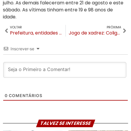
julho. As demais faleceram entre 21 de agosto e este
sábado. As vítimas tinham entre 19 e 98 anos de
idade.
VOLTAR
PRÓXIMA
Prefeitura, entidades e BM se unem para fiscalizar Gramado no feriadão
Jogo de xadrez: Coligações vão definir o favorito para vencer as eleições em Gramado
Inscrever-se
0
COMENTÁRIOS
TALVEZ SE INTERESSE