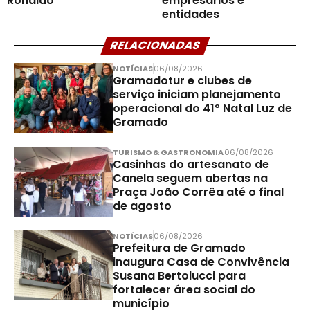
Ronaldo
empresários e
entidades
RELACIONADAS
NOTÍCIAS
06/08/2026
Gramadotur e clubes de
serviço iniciam planejamento
operacional do 41º Natal Luz de
Gramado
TURISMO & GASTRONOMIA
06/08/2026
Casinhas do artesanato de
Canela seguem abertas na
Praça João Corrêa até o final
de agosto
NOTÍCIAS
06/08/2026
Prefeitura de Gramado
inaugura Casa de Convivência
Susana Bertolucci para
fortalecer área social do
município