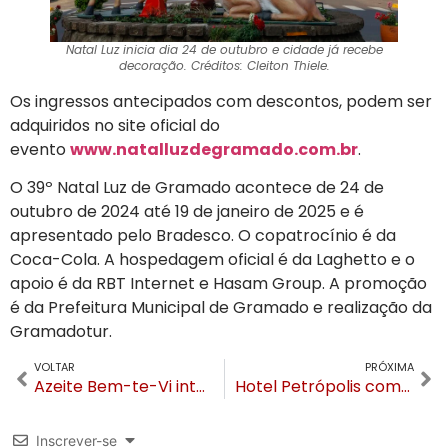
Natal Luz inicia dia 24 de outubro e cidade já recebe
decoração. Créditos: Cleiton Thiele.
Os ingressos antecipados com descontos, podem ser
adquiridos no site oficial do
evento
www.natalluzdegramado.com.br
.
O 39º Natal Luz de Gramado acontece de 24 de
outubro de 2024 até 19 de janeiro de 2025 e é
apresentado pelo Bradesco. O copatrocínio é da
Coca-Cola. A hospedagem oficial é da Laghetto e o
apoio é da RBT Internet e Hasam Group. A promoção
é da Prefeitura Municipal de Gramado e realização da
Gramadotur.
VOLTAR
PRÓXIMA
Azeite Bem-te-Vi integra guia italiano que reúne os melhores azeites do mundo
Hotel Petrópolis comemora 60 anos com investimento de R$ 1 milhão em revitalização
Inscrever-se