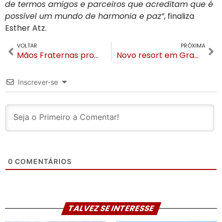
de termos amigos e parceiros que acreditam que é
possível um mundo de harmonia e paz”
, finaliza
Esther Atz.
VOLTAR
PRÓXIMA
Mãos Fraternas promove bazar de móveis, utensílios para o lar e roupas neste sábado
Novo resort em Gramado terá spa com águas termais e três restaurantes de culinária internacional
Inscrever-se
0
COMENTÁRIOS
TALVEZ SE INTERESSE