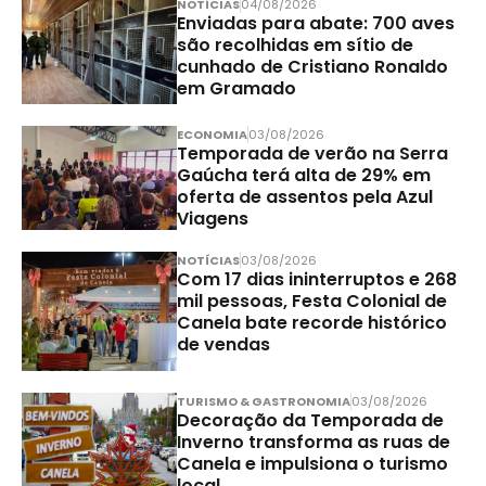
NOTÍCIAS
04/08/2026
Enviadas para abate: 700 aves
são recolhidas em sítio de
cunhado de Cristiano Ronaldo
em Gramado
ECONOMIA
03/08/2026
Temporada de verão na Serra
Gaúcha terá alta de 29% em
oferta de assentos pela Azul
Viagens
NOTÍCIAS
03/08/2026
Com 17 dias ininterruptos e 268
mil pessoas, Festa Colonial de
Canela bate recorde histórico
de vendas
TURISMO & GASTRONOMIA
03/08/2026
Decoração da Temporada de
Inverno transforma as ruas de
Canela e impulsiona o turismo
local