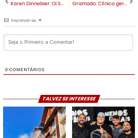
Karen Dinnebier: Oi Sumida!
Gramado: Clínica geriátrica tem surto de Covid com 19 casos e dois óbitos de idosos
Inscrever-se
0
COMENTÁRIOS
TALVEZ SE INTERESSE