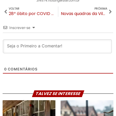
314574.hostingersite.com.br
VOLTAR
PRÓXIMA
28º óbito por COVID é registrado na noite desta sexta-feira em Gramado
Novas quadras da Vila Olímpica da Várzea Grande são vandalizadas
Inscrever-se
0
COMENTÁRIOS
TALVEZ SE INTERESSE