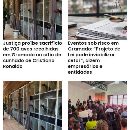
Justiça proíbe sacrifício
Eventos sob risco em
de 700 aves recolhidas
Gramado: “Projeto de
em Gramado no sítio de
Lei pode inviabilizar
cunhado de Cristiano
setor”, dizem
Ronaldo
empresários e
entidades