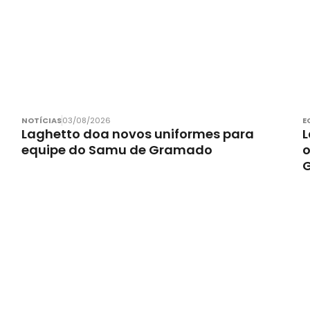
NOTÍCIAS
03/08/2026
E
Laghetto doa novos uniformes para
L
equipe do Samu de Gramado
o