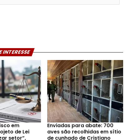
E INTERESSE
risco em
Enviadas para abate: 700
jeto de Lei
aves são recolhidas em sítio
zar setor”,
de cunhado de Cristiano