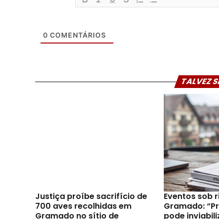
0
COMENTÁRIOS
TALVEZ S
Justiça proíbe sacrifício de
Eventos sob 
700 aves recolhidas em
Gramado: “Pro
Gramado no sítio de
pode inviabili