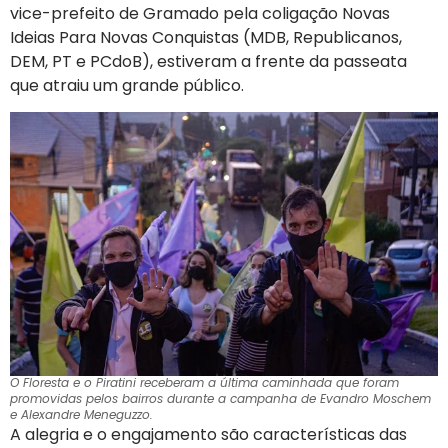
vice-prefeito de Gramado pela coligação Novas
Ideias Para Novas Conquistas (MDB, Republicanos,
DEM, PT e PCdoB), estiveram a frente da passeata
que atraiu um grande público.
O Floresta e o Piratini receberam a última caminhada que foram
promovidas pelos bairros durante a campanha de Evandro Moschem
e Alexandre Meneguzzo.
A alegria e o engajamento são características das