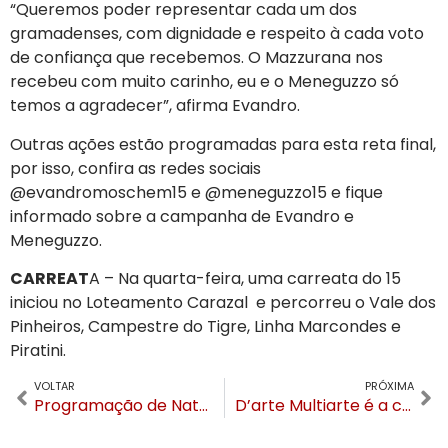
“Queremos poder representar cada um dos
gramadenses, com dignidade e respeito à cada voto
de confiança que recebemos. O Mazzurana nos
recebeu com muito carinho, eu e o Meneguzzo só
temos a agradecer”, afirma Evandro.
Outras ações estão programadas para esta reta final,
por isso, confira as redes sociais
@evandromoschem15 e @meneguzzo15 e fique
informado sobre a campanha de Evandro e
Meneguzzo.
CARREAT
A – Na quarta-feira, uma carreata do 15
iniciou no Loteamento Carazal e percorreu o Vale dos
Pinheiros, Campestre do Tigre, Linha Marcondes e
Piratini.
VOLTAR
PRÓXIMA
Programação de Natal no Mundo a Vapor vai até 31 de janeiro
D’arte Multiarte é a consultoria artística da Pizzaria Cara de Mau