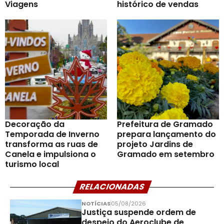
Viagens
histórico de vendas
Decoração da
Prefeitura de Gramado
Temporada de Inverno
prepara lançamento do
transforma as ruas de
projeto Jardins de
Canela e impulsiona o
Gramado em setembro
turismo local
RELACIONADAS
NOTÍCIAS
05/08/2026
Justiça suspende ordem de
despejo do Aeroclube de