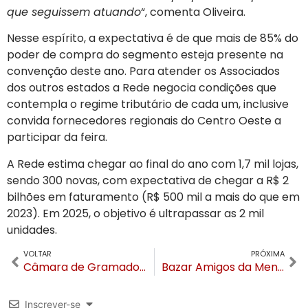
que seguissem atuando
“, comenta Oliveira.
Nesse espírito, a expectativa é de que mais de 85% do
poder de compra do segmento esteja presente na
convenção deste ano. Para atender os Associados
dos outros estados a Rede negocia condições que
contempla o regime tributário de cada um, inclusive
convida fornecedores regionais do Centro Oeste a
participar da feira.
A Rede estima chegar ao final do ano com 1,7 mil lojas,
sendo 300 novas, com expectativa de chegar a R$ 2
bilhões em faturamento (R$ 500 mil a mais do que em
2023). Em 2025, o objetivo é ultrapassar as 2 mil
unidades.
VOLTAR
PRÓXIMA
Câmara de Gramado abre processo seletivo para Procurador com salário de R$ 8,6 mil
Bazar Amigos da Mente Viva acontece no dia 1º de novembro em Gramado. Saiba como doar
Inscrever-se