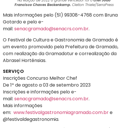
Na edição de 2022 o grande vencedor foi o
chef João
Francisco Chaves Beckenkamp.
Cleiton Thiele/SerraPress
Mais informações pelo (51) 99308-4768 com Bruna
Gotardo e pelo e-
mail:
senacgramado@senacrs.com.br
.
O Festival de Cultura e Gastronomia de Gramado é
um evento promovido pela Prefeitura de Gramado,
com realização da Gramadotur e correalização da
Abrasel Hortênsias.
SERVIÇO
Inscrições Concurso Melhor Chef
De 1º de agosto a 03 de setembro 2023
Inscrições e informações pelo e-
mail:
senacgramado@senacrs.com.br
.
Mais informações
em:
www.festivalgastronomiagramado.com.br
e
@festivaldegastronomia.