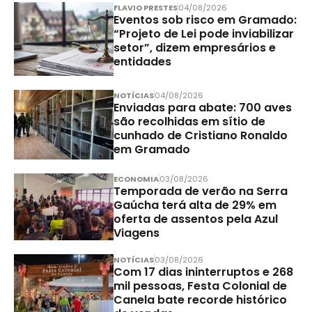
FLAVIO PRESTES
04/08/2026
Eventos sob risco em Gramado:
“Projeto de Lei pode inviabilizar
setor”, dizem empresários e
entidades
NOTÍCIAS
04/08/2026
Enviadas para abate: 700 aves
são recolhidas em sítio de
cunhado de Cristiano Ronaldo
em Gramado
ECONOMIA
03/08/2026
Temporada de verão na Serra
Gaúcha terá alta de 29% em
oferta de assentos pela Azul
Viagens
NOTÍCIAS
03/08/2026
Com 17 dias ininterruptos e 268
mil pessoas, Festa Colonial de
Canela bate recorde histórico