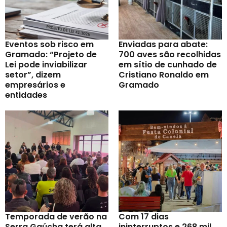
Eventos sob risco em
Enviadas para abate:
Gramado: “Projeto de
700 aves são recolhidas
Lei pode inviabilizar
em sítio de cunhado de
setor”, dizem
Cristiano Ronaldo em
empresários e
Gramado
entidades
Temporada de verão na
Com 17 dias
Serra Gaúcha terá alta
ininterruptos e 268 mil