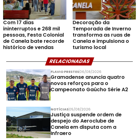
Com 17 dias
Decoração da
ininterruptos e 268 mil
Temporada de Inverno
pessoas, Festa Colonial
transforma as ruas de
de Canela bate recorde
Canela e impulsiona o
histórico de vendas
turismo local
RELACIONADAS
FLAVIO PRESTES
06/08/2026
Gramadense anuncia quatro
novos reforços para o
Campeonato Gaúcho Série A2
NOTÍCIAS
05/08/2026
Justiça suspende ordem de
despejo do Aeroclube de
Canela em disputa com a
Infraero