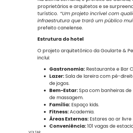
proprietários e arquitetos e se surpre
turístico. “
Um projeto incrível com qual
infraestrutura que trará um público mui
prefeito canelense.
Estrutura do hotel
O projeto arquitetônico da Goularte & Ped
inclui:
Gastronomia:
Restaurante e Bar C
Lazer:
Sala de lareira com pé-direito 
de jogos.
Bem-Estar:
Spa com banheiras de h
de massagem.
Família:
Espaço kids.
Fitness:
Academia.
Áreas Externas:
Estares ao ar livre
Conveniência:
101 vagas de estac
VOLTAR