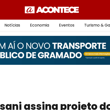
Notícias
Economia
Eventos
Turismo & G
sani assina projeto d