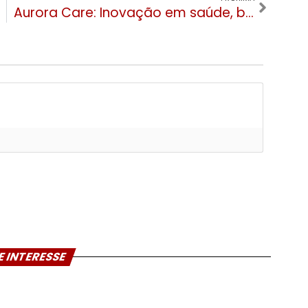
Aurora Care: Inovação em saúde, beleza e bem-estar desembarca em Canela
E INTERESSE