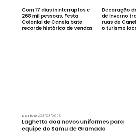
Com 17 dias ininterruptos e
Decoração d
268 mil pessoas, Festa
de Inverno t
Colonial de Canela bate
ruas de Canel
recorde histórico de vendas
o turismo loc
NOTÍCIAS
03/08/2026
Laghetto doa novos uniformes para
equipe do Samu de Gramado