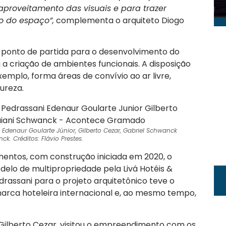
proveitamento das visuais e para trazer
o do espaço”,
complementa o arquiteto Diogo
 o ponto de partida para o desenvolvimento do
 a criação de ambientes funcionais. A disposição
xemplo, forma áreas de convívio ao ar livre,
ureza.
i, Edenaur Goularte Júnior, Gilberto Cezar, Gabriel Schwanck
ck. Créditos: Flávio Prestes.
ntos, com construção iniciada em 2020, o
elo de multipropriedade pela Livá Hotéis &
rassani para o projeto arquitetônico teve o
arca hoteleira internacional e, ao mesmo tempo,
 Gilberto Cezar, visitou o empreendimento com os