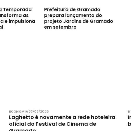
a Temporada
Prefeitura de Gramado
ransforma as
prepara lançamento do
a e impulsiona
projeto Jardins de Gramado
al
em setembro
ECONOMIA
03/08/2026
N
Laghetto é novamente a rede hoteleira
I
oficial do Festival de Cinema de
Gramado