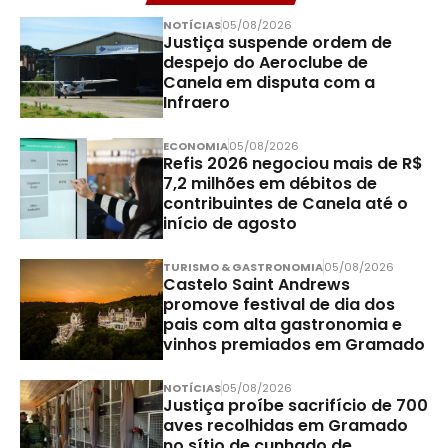
NOTÍCIAS
05/08/2026
Justiça suspende ordem de
despejo do Aeroclube de
Canela em disputa com a
Infraero
ECONOMIA
05/08/2026
Refis 2026 negociou mais de R$
7,2 milhões em débitos de
contribuintes de Canela até o
início de agosto
TURISMO & GASTRONOMIA
05/08/2026
Castelo Saint Andrews
promove festival de dia dos
pais com alta gastronomia e
vinhos premiados em Gramado
NOTÍCIAS
05/08/2026
Justiça proíbe sacrifício de 700
aves recolhidas em Gramado
no sítio de cunhado de