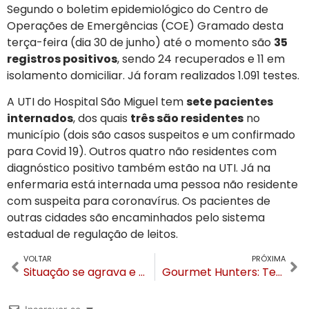
Segundo o boletim epidemiológico do Centro de
Operações de Emergências (COE) Gramado desta
terça-feira (dia 30 de junho) até o momento são
35
registros positivos
, sendo 24 recuperados e 11 em
isolamento domiciliar. Já foram realizados 1.091 testes.
A UTI do Hospital São Miguel tem
sete pacientes
internados
, dos quais
três são residentes
no
município (dois são casos suspeitos e um confirmado
para Covid 19). Outros quatro não residentes com
diagnóstico positivo também estão na UTI. Já na
enfermaria está internada uma pessoa não residente
com suspeita para coronavírus. Os pacientes de
outras cidades são encaminhados pelo sistema
estadual de regulação de leitos.
VOLTAR
PRÓXIMA
Situação se agrava e Gramado está perto do lockdown
Gourmet Hunters: Tendência, #FoodPorn.