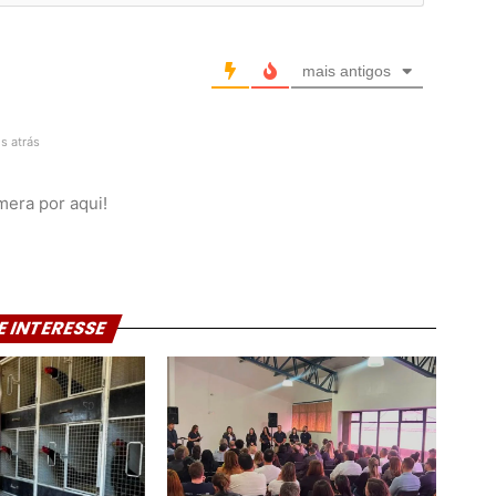
mais antigos
s atrás
mera por aqui!
E INTERESSE