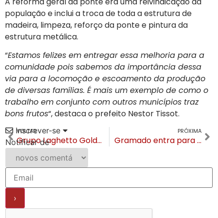
A reforma geral da ponte era uma reivindicação da
população e inclui a troca de toda a estrutura de
madeira, limpeza, reforço da ponte e pintura da
estrutura metálica.
“
Estamos felizes em entregar essa melhoria para a
comunidade pois sabemos da importância dessa
via para a locomoção e escoamento da produção
de diversas famílias. É mais um exemplo de como o
trabalho em conjunto com outros municípios traz
bons frutos
“, destaca o prefeito Nestor Tissot.
Inscrever-se
VOLTAR
PRÓXIMA
Grupo Laghetto Golden supera 600 milhões de VGV em 2023
Gramado entra para lista de melhores destinos do mundo no Best of the Best Destinations 2024
Notificar de