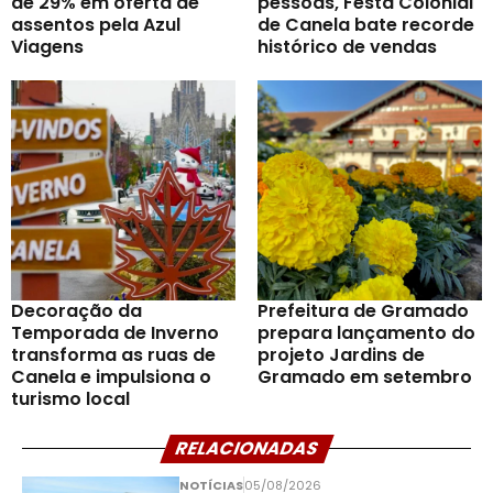
de 29% em oferta de
pessoas, Festa Colonial
assentos pela Azul
de Canela bate recorde
Viagens
histórico de vendas
Decoração da
Prefeitura de Gramado
Temporada de Inverno
prepara lançamento do
transforma as ruas de
projeto Jardins de
Canela e impulsiona o
Gramado em setembro
turismo local
RELACIONADAS
NOTÍCIAS
05/08/2026