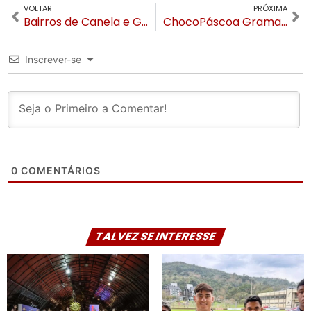
VOLTAR
PRÓXIMA
Bairros de Canela e Gramado estão sem água nesta quarta (28). Veja previsão de normalização do serviço
ChocoPáscoa Gramado abre inscrições para elenco da Parada de Páscoa
Inscrever-se
0
COMENTÁRIOS
TALVEZ SE INTERESSE