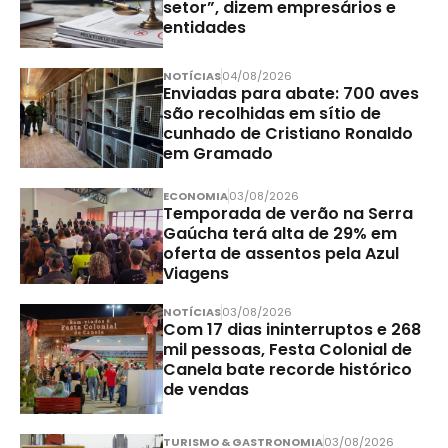
setor”, dizem empresários e
entidades
NOTÍCIAS
04/08/2026
Enviadas para abate: 700 aves
são recolhidas em sítio de
cunhado de Cristiano Ronaldo
em Gramado
ECONOMIA
03/08/2026
Temporada de verão na Serra
Gaúcha terá alta de 29% em
oferta de assentos pela Azul
Viagens
NOTÍCIAS
03/08/2026
Com 17 dias ininterruptos e 268
mil pessoas, Festa Colonial de
Canela bate recorde histórico
de vendas
TURISMO & GASTRONOMIA
03/08/2026