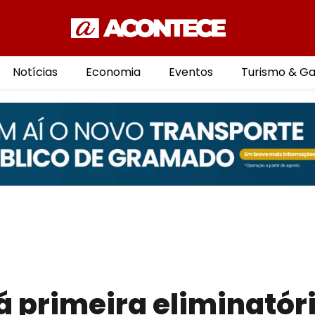
Notícias
Economia
Eventos
Turismo & G
 primeira eliminatór