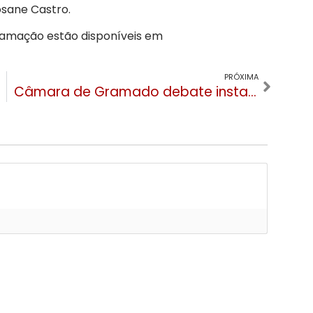
osane Castro.
amação estão disponíveis em
PRÓXIMA
Câmara de Gramado debate instalação de antenas de telefonia em audiência pública