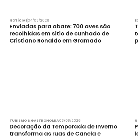
NOTÍCIAS
04/08/2026
E
Enviadas para abate: 700 aves são
T
recolhidas em sítio de cunhado de
t
Cristiano Ronaldo em Gramado
p
TURISMO & GASTRONOMIA
03/08/2026
N
Decoração da Temporada de Inverno
P
transforma as ruas de Canela e
l