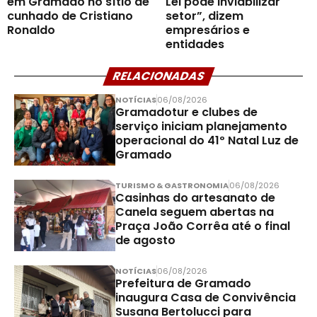
em Gramado no sítio de
Lei pode inviabilizar
cunhado de Cristiano
setor”, dizem
Ronaldo
empresários e
entidades
RELACIONADAS
NOTÍCIAS
06/08/2026
Gramadotur e clubes de
serviço iniciam planejamento
operacional do 41º Natal Luz de
Gramado
TURISMO & GASTRONOMIA
06/08/2026
Casinhas do artesanato de
Canela seguem abertas na
Praça João Corrêa até o final
de agosto
NOTÍCIAS
06/08/2026
Prefeitura de Gramado
inaugura Casa de Convivência
Susana Bertolucci para