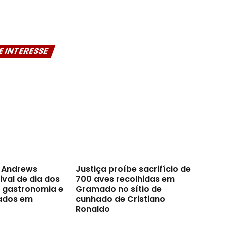
E INTERESSE
t Andrews
Justiça proíbe sacrifício de
val de dia dos
700 aves recolhidas em
a gastronomia e
Gramado no sítio de
ados em
cunhado de Cristiano
Ronaldo