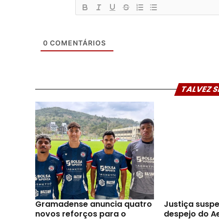
0
COMENTÁRIOS
TALVEZ S
Gramadense anuncia quatro
Justiça susp
novos reforços para o
despejo do A