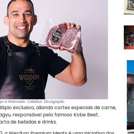
a a Gramado. Créditos: Divulgação.
io exclusivo, aliando cortes especiais de carne,
gyu, responsável pelo famoso Kobe Beef,
a de bebidas e drinks.
70, a Werdum Premium Meats é uma iniciativa dos