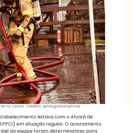
nte no Centro. Créditos: @fotografodoiphone
stabelecimento estava com o Alvará de
APPCI) em situação regular. O acionamento
o ágil da equipe foram determinantes para