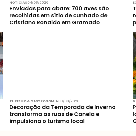
NOTÍCIAS
04/08/2026
E
Enviadas para abate: 700 aves são
T
recolhidas em sítio de cunhado de
t
Cristiano Ronaldo em Gramado
p
TURISMO & GASTRONOMIA
03/08/2026
N
Decoração da Temporada de Inverno
P
transforma as ruas de Canela e
l
impulsiona o turismo local