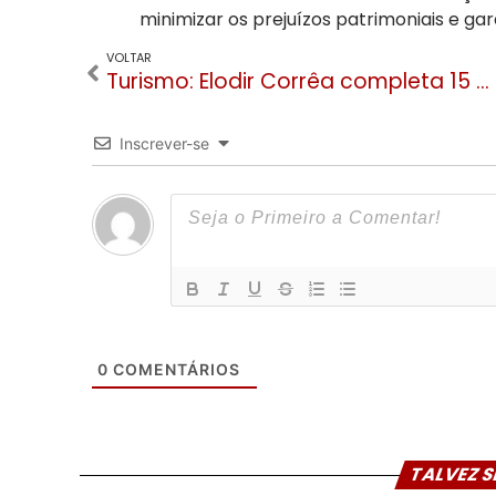
minimizar os prejuízos patrimoniais e ga
VOLTAR
Turismo: Elodir Corrêa completa 15 anos de Grupo Dreams e anuncia novidades em quatro estados de atuação
Inscrever-se
0
COMENTÁRIOS
TALVEZ S