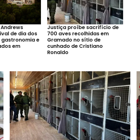
t Andrews
Justiça proíbe sacrifício de
val de dia dos
700 aves recolhidas em
a gastronomia e
Gramado no sítio de
ados em
cunhado de Cristiano
Ronaldo