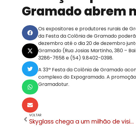
Gramado abrem no
Os expositores e produtores rurais de G
da Festa da Colônia de Gramado poderão f
dezembro até o dia 20 de dezembro junto
Gramado (Rua Josias Martinho, 380 – Bai
3286-7658 e (54) 9.8402-0398.
A 33ª Festa da Colônia de Gramado acont
complexo do Expogramado. A promoção 
Gramadotur.
VOLTAR
Skyglass chega a um milhão de visitantes. É a empresa que mais arrecada ISS em Canela