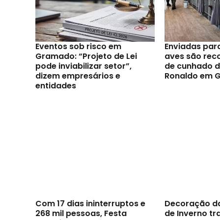
Eventos sob risco em
Enviadas par
Gramado: “Projeto de Lei
aves são reco
pode inviabilizar setor”,
de cunhado d
dizem empresários e
Ronaldo em 
entidades
Com 17 dias ininterruptos e
Decoração d
268 mil pessoas, Festa
de Inverno t