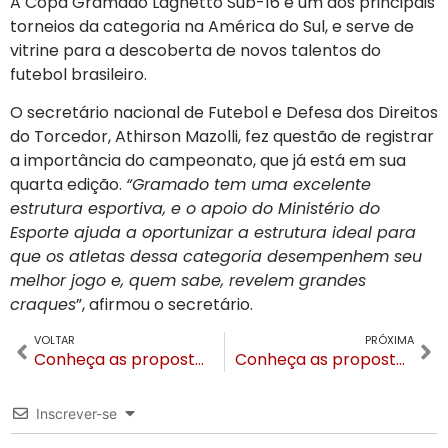
A Copa Gramado Laghetto Sub-16 é um dos principais
torneios da categoria na América do Sul, e serve de
vitrine para a descoberta de novos talentos do
futebol brasileiro.
O secretário nacional de Futebol e Defesa dos Direitos
do Torcedor, Athirson Mazolli, fez questão de registrar
a importância do campeonato, que já está em sua
quarta edição.
“Gramado tem uma excelente
estrutura esportiva, e o apoio do Ministério do
Esporte ajuda a oportunizar a estrutura ideal para
que os atletas dessa categoria desempenhem seu
melhor jogo e, quem sabe, revelem grandes
craques
”, afirmou o secretário.
VOLTAR
PRÓXIMA
Conheça as propostas de Nestor Tissot e Luia Barbacovi candidatos a prefeito e vice em Gramado
Conheça as propostas de Gilberto Cezar e Tolão candidatos a prefeito e vice em Canela
Inscrever-se