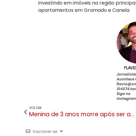
investindo em imóveis na região principa
apartamentos em Gramado e Canela.
Jornalist
Acontece
flavio@sn
314574.ho
Siga no
Instagra
VOLTAR
Menina de 3 anos morre após ser atingida por telha durante temporal em Canela
Inscrever-se