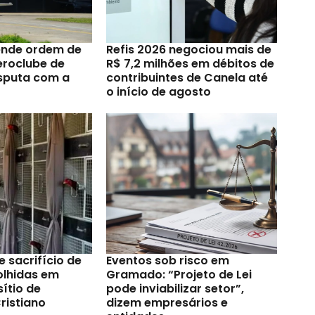
ende ordem de
Refis 2026 negociou mais de
eroclube de
R$ 7,2 milhões em débitos de
sputa com a
contribuintes de Canela até
o início de agosto
e sacrifício de
Eventos sob risco em
olhidas em
Gramado: “Projeto de Lei
ítio de
pode inviabilizar setor”,
ristiano
dizem empresários e