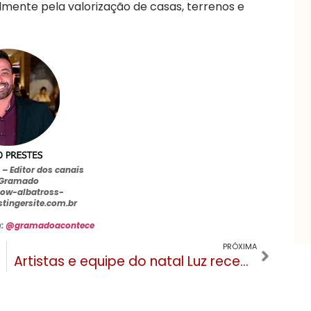
lmente pela valorização de casas, terrenos e
a –
Editor dos canais
 Gramado
ow-albatross-
stingersite.com.br
m:
@gramadoacontece
PRÓXIMA
Artistas e equipe do natal Luz recebem agradecimento especial