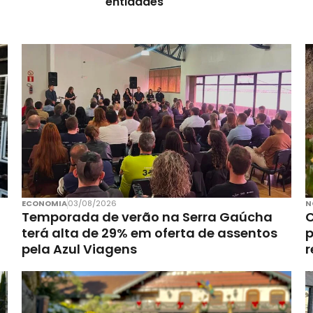
entidades
ECONOMIA
03/08/2026
N
Temporada de verão na Serra Gaúcha
C
terá alta de 29% em oferta de assentos
p
pela Azul Viagens
r